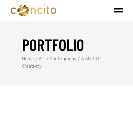
PORTFOLIO
Home
Art
Photography
A Mint Of
Creativity