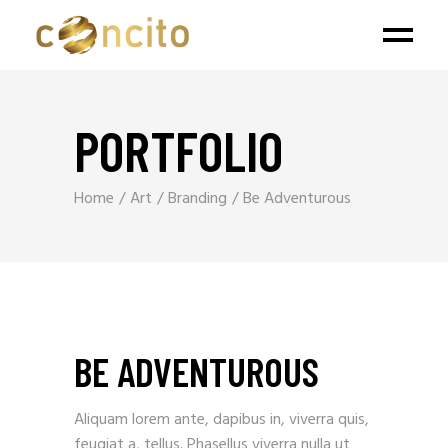
PORTFOLIO
Home
Art
Branding
Be Adventurous
BE ADVENTUROUS
Aliquam lorem ante, dapibus in, viverra quis,
feugiat a, tellus. Phasellus viverra nulla ut