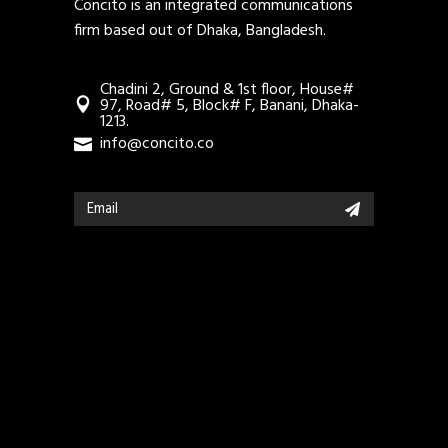
Concito is an integrated communications
firm based out of Dhaka, Bangladesh.
Chadini 2, Ground & 1st floor, House#
97, Road# 5, Block# F, Banani, Dhaka-
1213.
info@concito.co