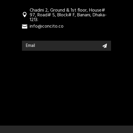
Chadini 2, Ground & 1st floor, House#
97, Road# 5, Block# F, Banani, Dhaka-
1213.
info@concito.co