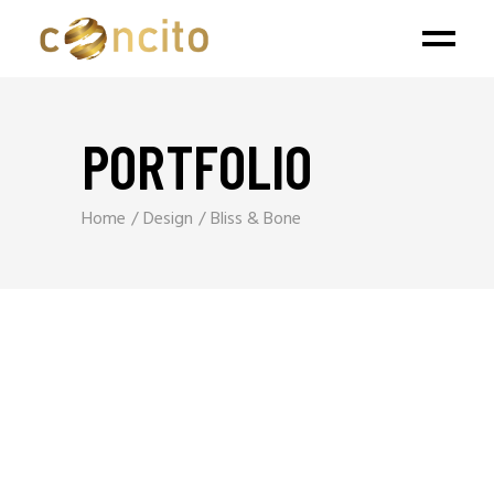
PORTFOLIO
Home
Design
Bliss & Bone