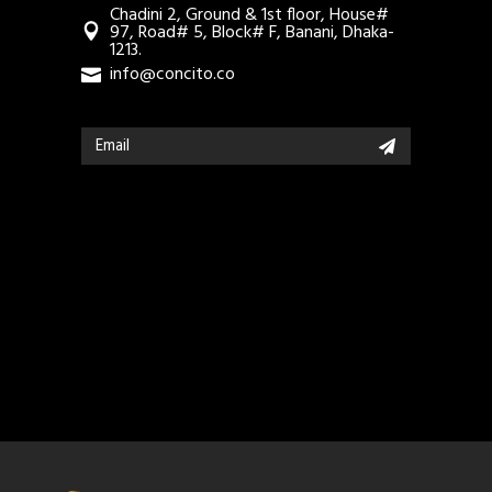
Chadini 2, Ground & 1st floor, House#
97, Road# 5, Block# F, Banani, Dhaka-
1213.
info@concito.co