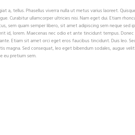
iat a, tellus. Phasellus viverra nulla ut metus varius laoreet. Quisqu
ugue. Curabitur ullamcorper ultricies nisi. Nam eget dui. Etiam rhonc
s, sem quam semper libero, sit amet adipiscing sem neque sed i
erit id, lorem. Maecenas nec odio et ante tincidunt tempus. Donec
 ante. Etiam sit amet orci eget eros faucibus tincidunt. Duis leo. Se
gitis magna. Sed consequat, leo eget bibendum sodales, augue velit
que eu pretium sem.