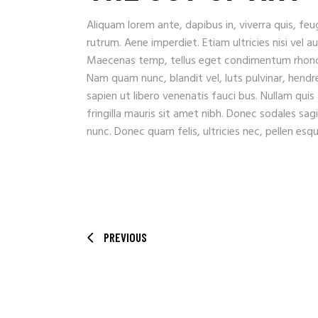
Aliquam lorem ante, dapibus in, viverra quis, feug
rutrum. Aene imperdiet. Etiam ultricies nisi vel a
Maecenas temp, tellus eget condimentum rhoncu
Nam quam nunc, blandit vel, luts pulvinar, hendr
sapien ut libero venenatis fauci bus. Nullam quis
fringilla mauris sit amet nibh. Donec sodales sa
nunc. Donec quam felis, ultricies nec, pellen es
PREVIOUS