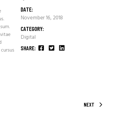
DATE:
e
November 16, 2018
us.
psum.
CATEGORY:
 vitae
Digital
d
SHARE:
 cursus
NEXT