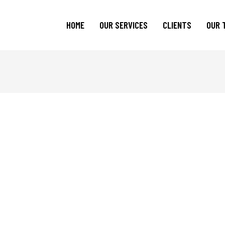
HOME
OUR SERVICES
CLIENTS
OUR 
Current Clients
Previous Clients