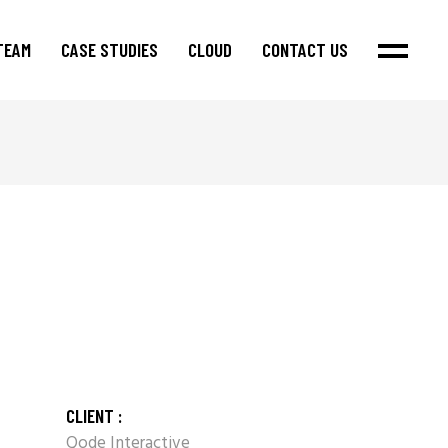
TEAM
CASE STUDIES
CLOUD
CONTACT US
CLIENT :
Qode Interactive