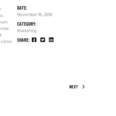
DATE:
e
November 16, 2018
us.
psum.
CATEGORY:
 vitae
Marketing
d
SHARE:
 cursus
NEXT