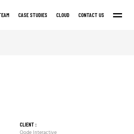
TEAM
CASE STUDIES
CLOUD
CONTACT US
CLIENT :
Qode Interactive