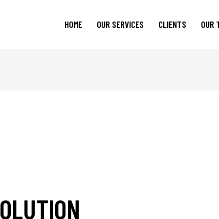
HOME
OUR SERVICES
CLIENTS
OUR 
Current Clients
Previous Clients
VOLUTION