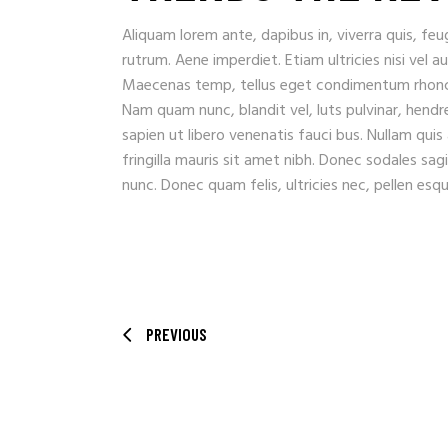
Aliquam lorem ante, dapibus in, viverra quis, feug
rutrum. Aene imperdiet. Etiam ultricies nisi vel a
Maecenas temp, tellus eget condimentum rhoncu
Nam quam nunc, blandit vel, luts pulvinar, hendr
sapien ut libero venenatis fauci bus. Nullam quis
fringilla mauris sit amet nibh. Donec sodales sa
nunc. Donec quam felis, ultricies nec, pellen es
PREVIOUS