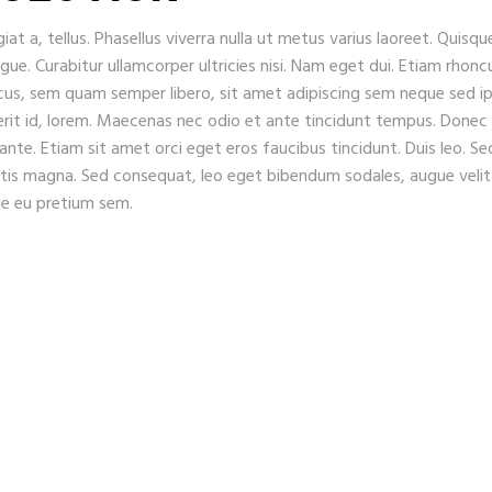
iat a, tellus. Phasellus viverra nulla ut metus varius laoreet. Quisqu
ugue. Curabitur ullamcorper ultricies nisi. Nam eget dui. Etiam rhonc
s, sem quam semper libero, sit amet adipiscing sem neque sed i
erit id, lorem. Maecenas nec odio et ante tincidunt tempus. Donec
 ante. Etiam sit amet orci eget eros faucibus tincidunt. Duis leo. Se
gitis magna. Sed consequat, leo eget bibendum sodales, augue velit
que eu pretium sem.