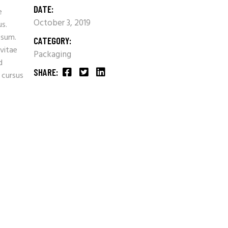
DATE:
e
October 3, 2019
us.
psum.
CATEGORY:
 vitae
Packaging
d
SHARE:
 cursus