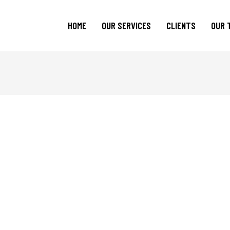
HOME
OUR SERVICES
CLIENTS
OUR 
Current Clients
Previous Clients