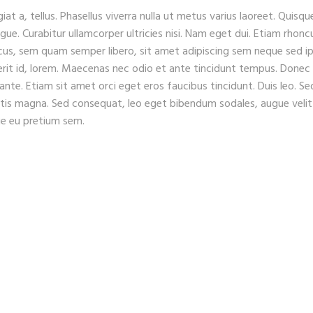
iat a, tellus. Phasellus viverra nulla ut metus varius laoreet. Quisqu
ugue. Curabitur ullamcorper ultricies nisi. Nam eget dui. Etiam rhonc
s, sem quam semper libero, sit amet adipiscing sem neque sed i
erit id, lorem. Maecenas nec odio et ante tincidunt tempus. Donec
 ante. Etiam sit amet orci eget eros faucibus tincidunt. Duis leo. Se
gitis magna. Sed consequat, leo eget bibendum sodales, augue velit
que eu pretium sem.