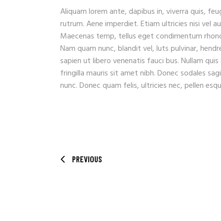
Aliquam lorem ante, dapibus in, viverra quis, feug
rutrum. Aene imperdiet. Etiam ultricies nisi vel a
Maecenas temp, tellus eget condimentum rhoncu
Nam quam nunc, blandit vel, luts pulvinar, hendr
sapien ut libero venenatis fauci bus. Nullam quis
fringilla mauris sit amet nibh. Donec sodales sa
nunc. Donec quam felis, ultricies nec, pellen es
PREVIOUS