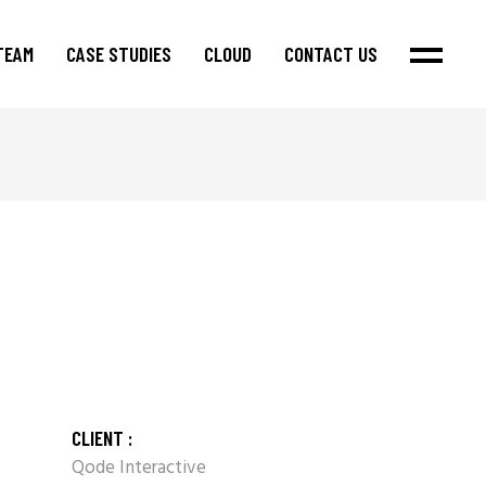
TEAM
CASE STUDIES
CLOUD
CONTACT US
CLIENT :
Qode Interactive